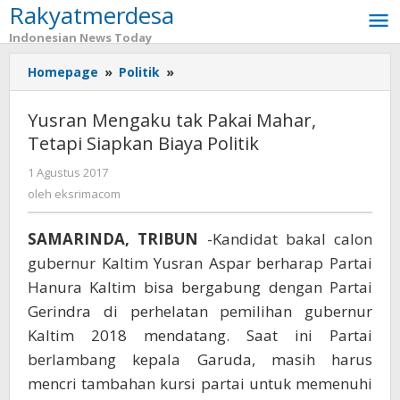
Rakyatmerdesa
Lewati
ke
Indonesian News Today
konten
Homepage
»
Politik
»
Yusran
Mengaku
tak
Yusran Mengaku tak Pakai Mahar,
Pakai
Tetapi Siapkan Biaya Politik
Mahar,
Tetapi
1 Agustus 2017
oleh
Siapkan
eksrimacom
oleh
eksrimacom
Biaya
Politik
SAMARINDA, TRIBUN
-Kandidat bakal calon
gubernur Kaltim Yusran Aspar berharap Partai
Hanura Kaltim bisa bergabung dengan Partai
Gerindra di perhelatan pemilihan gubernur
Kaltim 2018 mendatang. Saat ini Partai
berlambang kepala Garuda, masih harus
mencri tambahan kursi partai untuk memenuhi