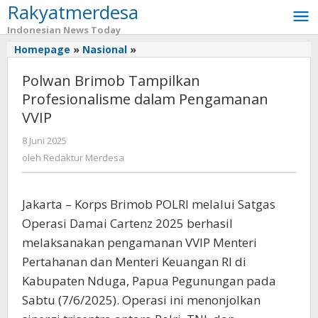
Rakyatmerdesa
Lewati
ke
Indonesian News Today
konten
Homepage
»
Nasional
»
Polwan
Brimob
Polwan Brimob Tampilkan
Tampilkan
Profesionalisme
Profesionalisme dalam Pengamanan
dalam
VVIP
Pengamanan
VVIP
8 Juni 2025
oleh
Redaktur
oleh
Redaktur Merdesa
Merdesa
Jakarta – Korps Brimob POLRI melalui Satgas
Operasi Damai Cartenz 2025 berhasil
melaksanakan pengamanan VVIP Menteri
Pertahanan dan Menteri Keuangan RI di
Kabupaten Nduga, Papua Pegunungan pada
Sabtu (7/6/2025). Operasi ini menonjolkan