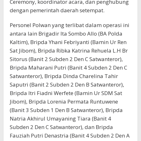
Ceremony, koordinator acara, dan penghubung
dengan pemerintah daerah setempat.
Personel Polwan yang terlibat dalam operasi ini
antara lain Brigadir Ita Sombo Allo (BA Polda
Kaltim), Bripda Yhani Febriyanti (Bamin Ur Ren
Sat Jibom), Bripda Ribka Katrina Rehuela L.H Br
Sitorus (Banit 2 Subden 2 Den C Satwanteror),
Bripda Maharani Putri (Banit 4 Subden 2 Den C
Satwanteror), Bripda Dinda Charelina Tahir
Saputri (Banit 2 Subden 2 Den B Satwanteror),
Bripda Itri Fiadni Werfete (Bamin Ur SDM Sat
Jibom), Bripda Lorenia Permata Runtuwene
(Banit 3 Subden 1 Den B Satwanteror), Bripda
Natria Akhirul Umayaning Tiara (Banit 4
Subden 2 Den C Satwanteror), dan Bripda
Fauziah Putri Denastria (Banit 4 Subden 2 Den A