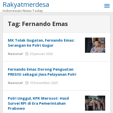
Rakyatmerdesa
Lewati
ke
Indonesian News Today
konten
Tag:
Fernando Emas
MK Tolak Gugatan, Fernando Emas:
Serangan ke Polri Gugur
Nasional
20 Januari 2026
oleh
Redaktur
Merdesa
Fernando Emas Dorong Penguatan
PRESISI sebagai Jiwa Pelayanan Polri
Nasional
10 Desember 2025
oleh
Redaktur
Merdesa
Polri Unggul, KPK Merosot: Hasil
Survei RPI di Era Pemerintahan
Prabowo