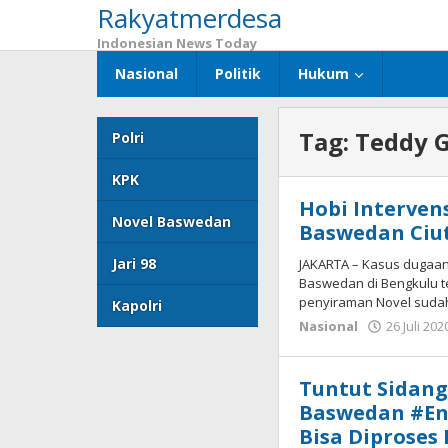
Rakyatmerdesa
Lewati
ke
Indonesian News Today
konten
Nasional
Politik
Hukum
Tag:
Teddy G
Polri
KPK
Hobi Interven
Novel Baswedan
Baswedan Ciut
Jari 98
JAKARTA – Kasus dugaan
Baswedan di Bengkulu t
penyiraman Novel suda
Kapolri
Nasional
26 Juli 202
Tuntut Sidang
Baswedan #E
Bisa Diprose