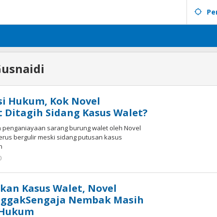
Pe
usnaidi
si Hukum, Kok Novel
 Ditagih Sidang Kasus Walet?
 penganiayaan sarang burung walet oleh Novel
erus bergulir meski sidang putusan kasus
h
0
oleh
tarunacyber
kan Kasus Walet, Novel
nggakSengaja Nembak Masih
s Hukum