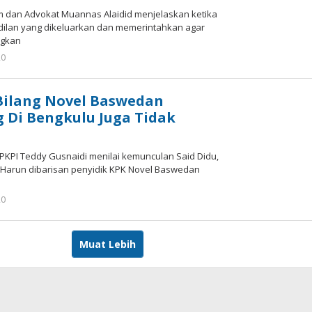
um dan Advokat Muannas Alaidid menjelaskan ketika
ilan yang dikeluarkan dan memerintahkan agar
ngkan
20
oleh
tarunacyber
Bilang Novel Baswedan
 Di Bengkulu Juga Tidak
PKPI Teddy Gusnaidi menilai kemunculan Said Didu,
 Harun dibarisan penyidik KPK Novel Baswedan
20
oleh
tarunacyber
Muat Lebih