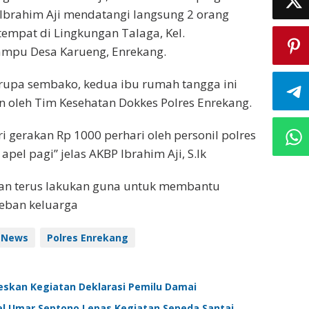
 Ibrahim Aji mendatangi langsung 2 orang
mpat di Lingkungan Talaga, Kel.
ampu Desa Karueng, Enrekang.
erupa sembako, kedua ibu rumah tangga ini
n oleh Tim Kesehatan Dokkes Polres Enrekang.
 gerakan Rp 1000 perhari oleh personil polres
pel pagi” jelas AKBP Ibrahim Aji, S.Ik
kan terus lakukan guna untuk membantu
beban keluarga
News
Polres Enrekang
eskan Kegiatan Deklarasi Pemilu Damai
el Umar Septono Lepas Kegiatan Sepeda Santai