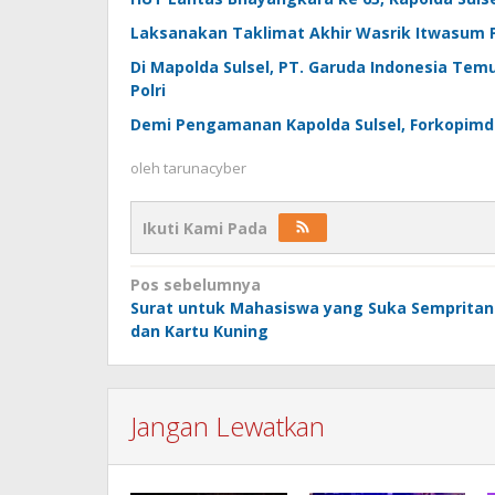
Laksanakan Taklimat Akhir Wasrik Itwasum Pol
Di Mapolda Sulsel, PT. Garuda Indonesia Temu
Polri
Demi Pengamanan Kapolda Sulsel, Forkopimda
oleh
tarunacyber
Ikuti Kami Pada
Navigasi
Pos sebelumnya
Surat untuk Mahasiswa yang Suka Sempritan
pos
dan Kartu Kuning
Jangan Lewatkan