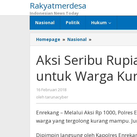
Rakyatmerdesa
Lewati
ke
Indonesian News Today
konten
Nasional
Politik
Hukum
Homepage
»
Nasional
»
Aksi
Seribu
Rupiah
Aksi Seribu Rupi
Polres
Enrekang
untuk Warga K
untuk
Warga
Kurang
16 Februari 2018
oleh
Mampu
tarunacyber
oleh
tarunacyber
Enrekang – Melalui Aksi Rp 1000, Polre
warga yang tergolong kurang mampu. Ju
Dipimpin langsung oleh Kapolres Enrekang