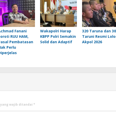
Achmad Fanani
Wakapolri Harap
320 Taruna dan 30
Soroti RUU HAM,
KBPP Polri Semakin
Taruni Resmi Lolo
Pasal Pembatasan
Solid dan Adaptif
Akpol 2026
Hak Perlu
Diperjelas
 yang wajib ditandai
*