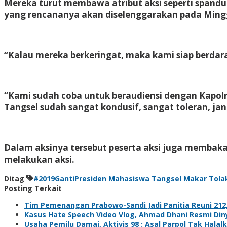
Mereka turut membawa atribut aksi seperti spanduk
yang rencananya akan diselenggarakan pada Ming
“Kalau mereka berkeringat, maka kami siap berd
“Kami sudah coba untuk beraudiensi dengan Kapolres
Tangsel sudah sangat kondusif, sangat toleran, ja
Dalam aksinya tersebut peserta aksi juga membakar
melakukan aksi.
Ditag
#2019GantiPresiden
Mahasiswa Tangsel
Makar
Tola
Posting Terkait
Tim Pemenangan Prabowo-Sandi Jadi Panitia Reuni 212, 
Kasus Hate Speech Video Vlog, Ahmad Dhani Resmi Di
Usaha Pemilu Damai, Aktivis 98 : Asal Parpol Tak Hala