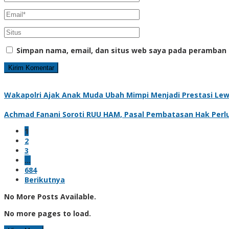
Simpan nama, email, dan situs web saya pada peramban 
Wakapolri Ajak Anak Muda Ubah Mimpi Menjadi Prestasi Lewa
Achmad Fanani Soroti RUU HAM, Pasal Pembatasan Hak Perlu
1
2
3
…
684
Berikutnya
No More Posts Available.
No more pages to load.