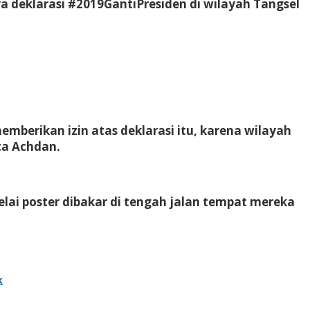
a deklarasi #2019GantiPresiden di wilayah Tangsel
mberikan izin atas deklarasi itu, karena wilayah
ta Achdan.
lai poster dibakar di tengah jalan tempat mereka
k