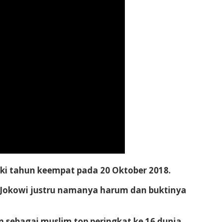
uki tahun keempat pada 20 Oktober 2018.
l, Jokowi justru namanya harum dan buktinya
sebagai muslim top peringkat ke 16 dunia