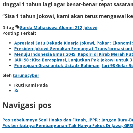
tinggal 1 tahun lagi agar benar-benar tepat sasaran
“Sisa 1 tahun Jokowi, kami akan terus mengawal k
Ditag
Garda Mahasiswa Alumni 212
Jokowi
Posting Terkait
Apresiasi Satu Dekade Kinerja Jokowi, Pakar : Ekonomi
Presiden Jokowi Gemakan Semangat Transformasi unt
Menuju Indonesia Emas 2045, Kapolri di Kirab Merah P
JARI 98 : Kita Beraspirasi, Lanjutkan Pak Jokowi untuk 3
Pengajuan Grasi untuk Ustadz Ruhiman, Jari 98 Gelar 
oleh
tarunacyber
Ikuti Kami Pada
Navigasi pos
Pos sebelumnya
Soal Hoaks dan Fitnah, JPPR : Jangan Buru-
Pos berikutnya
Pembangunan Tak Hanya Fokus Di Jawa, GRSI : 