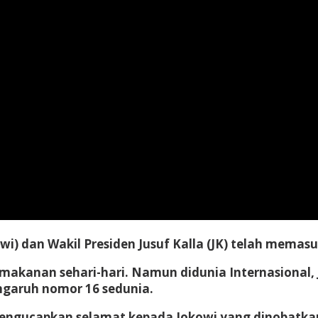
wi) dan Wakil Presiden Jusuf Kalla (JK) telah memas
di makanan sehari-hari. Namun didunia Internasiona
ngaruh nomor 16 sedunia.
ngucapkan selamat kepada Jokowi yang dinobatkan 