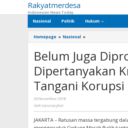
Rakyatmerdesa
Lewati
ke
Indonesian News Today
konten
Nasional
Politik
Hukum
Homepage
»
Nasional
»
Belum
Juga
Diproses,
Belum Juga Dipr
KPK
Dipertanyakan
Dipertanyakan K
Kredibilitasnya
Dalam
Tangani
Tangani Korupsi
Korupsi
PT.
DGI-
26 November 2018
oleh
Sandiaga
tarunacyber
oleh
tarunacyber
Uno
JAKARTA – Ratusan massa tergabung dala
menggeruduk Gedung Merah Putih kantor 