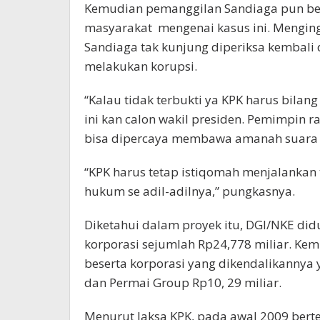
Kemudian pemanggilan Sandiaga pun be
masyarakat mengenai kasus ini. Mengin
Sandiaga tak kunjung diperiksa kembali d
melakukan korupsi.
“Kalau tidak terbukti ya KPK harus bilang
ini kan calon wakil presiden. Pemimpin r
bisa dipercaya membawa amanah suara r
“KPK harus tetap istiqomah menjalankan 
hukum se adil-adilnya,” pungkasnya.
Diketahui dalam proyek itu, DGI/NKE did
korporasi sejumlah Rp24,778 miliar. 
beserta korporasi yang dikendalikannya 
dan Permai Group Rp10, 29 miliar.
Menurut Jaksa KPK, pada awal 2009 ber