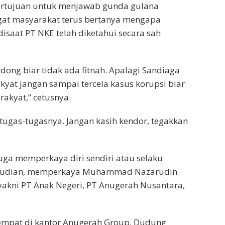
rtujuan untuk menjawab gunda gulana
gat masyarakat terus bertanya mengapa
isaat PT NKE telah diketahui secara sah
 dong biar tidak ada fitnah. Apalagi Sandiaga
akyat jangan sampai tercela kasus korupsi biar
akyat,” cetusnya.
tugas-tugasnya. Jangan kasih kendor, tegakkan
uga memperkaya diri sendiri atau selaku
Kemudian, memperkaya Muhammad Nazarudin
yakni PT Anak Negeri, PT Anugerah Nusantara,
tempat di kantor Anugerah Group, Dudung