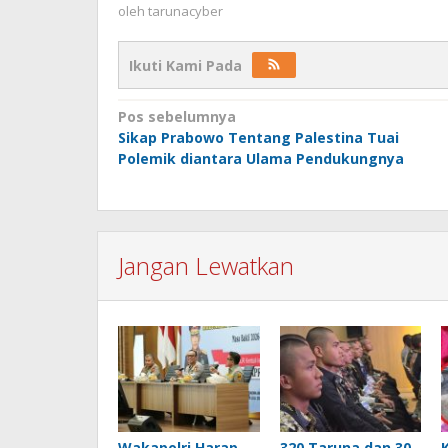
oleh
tarunacyber
Ikuti Kami Pada
Navigasi
Pos sebelumnya
Sikap Prabowo Tentang Palestina Tuai
pos
Polemik diantara Ulama Pendukungnya
Jangan Lewatkan
Wakapolri Harap
320 Taruna dan 30