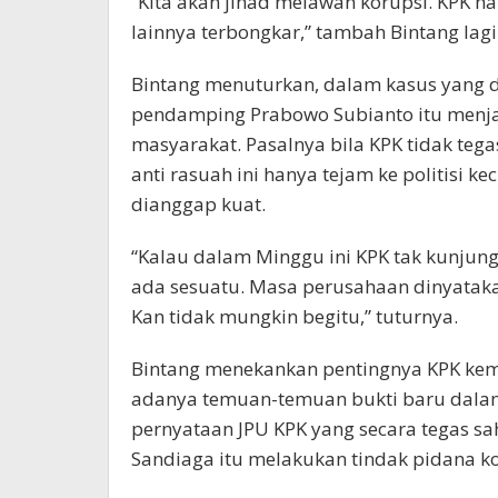
“Kita akan jihad melawan korupsi. KPK ha
lainnya terbongkar,” tambah Bintang lagi
Bintang menuturkan, dalam kasus yang d
pendamping Prabowo Subianto itu menjad
masyarakat. Pasalnya bila KPK tidak teg
anti rasuah ini hanya tejam ke politisi 
dianggap kuat.
“Kalau dalam Minggu ini KPK tak kunjung
ada sesuatu. Masa perusahaan dinyataka
Kan tidak mungkin begitu,” tuturnya.
Bintang menekankan pentingnya KPK kem
adanya temuan-temuan bukti baru dalam 
pernyataan JPU KPK yang secara tegas s
Sandiaga itu melakukan tindak pidana k