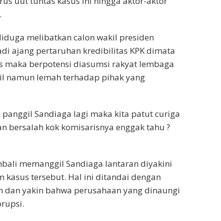
rus uut tuntas kasus ini hingga aktor-aktor
.
iduga melibatkan calon wakil presiden
i ajang pertaruhan kredibilitas KPK dimata
as maka berpotensi diasumsi rakyat lembaga
kecil namun lemah terhadap pihak yang
 panggil Sandiaga lagi maka kita patut curiga
n bersalah kok komisarisnya enggak tahu ?
bali memanggil Sandiaga lantaran diyakini
kasus tersebut. Hal ini ditandai dengan
ah dan yakin bahwa perusahaan yang dinaungi
orupsi.