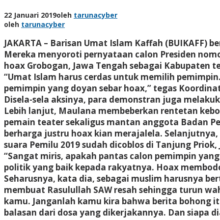
22 Januari 2019
oleh
tarunacyber
oleh
tarunacyber
JAKARTA – Barisan Umat Islam Kaffah (BUIKAFF) ber
Mereka menyoroti pernyataan calon Presiden nomor
hoax Grobogan, Jawa Tengah sebagai Kabupaten term
“Umat Islam harus cerdas untuk memilih pemimpin.
pemimpin yang doyan sebar hoax,” tegas Koordinat
Disela-sela aksinya, para demonstran juga melaku
Lebih lanjut, Maulana membeberkan rentetan keb
pemain teater sekaligus mantan anggota Badan P
berharga justru hoax kian merajalela. Selanjutnya, 
suara Pemilu 2019 sudah dicoblos di Tanjung Priok, 
“Sangat miris, apakah pantas calon pemimpin yang
politik yang baik kepada rakyatnya. Hoax membod
Seharusnya, kata dia, sebagai muslim harusnya bert
membuat Rasulullah SAW resah sehingga turun wah
kamu. Janganlah kamu kira bahwa berita bohong it
balasan dari dosa yang dikerjakannya. Dan siapa 