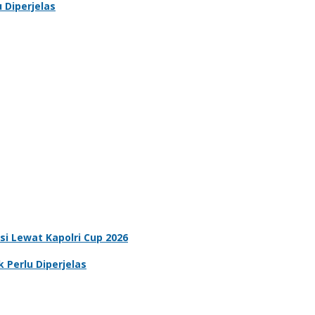
 Diperjelas
i Lewat Kapolri Cup 2026
Perlu Diperjelas