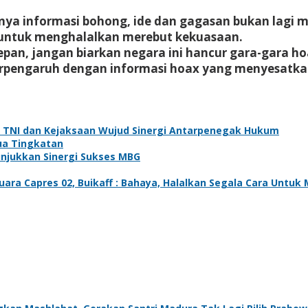
ya informasi bohong, ide dan gagasan bukan lagi me
a untuk menghalalkan merebut kekuasaan.
pan, jangan biarkan negara ini hancur gara-gara h
rpengaruh dengan informasi hoax yang menyesatka
s TNI dan Kejaksaan Wujud Sinergi Antarpenegak Hukum
ua Tingkatan
unjukkan Sinergi Sukses MBG
ara Capres 02, Buikaff : Bahaya, Halalkan Segala Cara Untuk