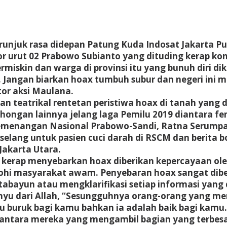
unjuk rasa didepan Patung Kuda Indosat Jakarta Pus
 urut 02 Prabowo Subianto yang dituding kerap kon
iskin dan warga di provinsi itu yang bunuh diri di
 Jangan biarkan hoax tumbuh subur dan negeri ini 
or aksi Maulana.
kan teatrikal rentetan peristiwa hoax di tanah yan
ohongan lainnya jelang laga Pemilu 2019 diantara
emenangan Nasional Prabowo-Sandi, Ratna Serumpae
selang untuk pasien cuci darah di RSCM dan berita bo
Jakarta Utara.
 kerap menyebarkan hoax diberikan kepercayaan ole
ohi masyarakat awam. Penyebaran hoax sangat diben
abayun atau mengklarifikasi setiap informasi yang d
yu dari Allah, “Sesungguhnya orang-orang yang me
u buruk bagi kamu bahkan ia adalah baik bagi kamu
diantara mereka yang mengambil bagian yang terbesa