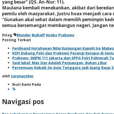
yang besar” (QS. An-Nur: 11).
Maulana kembali menekankan, akibat dari beredarn
pemilu oleh masyarakat. Justru hoax menjadi car
“Gunakan akal sehat dalam memilih pemimpin kede
semua bersemangat membangun negeri. Jangan te
Ditag
Blunder
Buikaff
Hoaks
Prabowo
Posting Terkait
Ferdinand Hutahaean Nilai Kunjungan Kapolri ke Mabe
KSPI Dukung Polri dan Prabowo Perangi Korupsi di Sem
Prabowo: SMPN 111 Jakarta dan SPPG Polri Palmerah T
Said Iqbal: May Day Adalah Perjuangan, Bukan Libur
Pertemuan Habaib Se-Asia Tenggara Jadi Ajang Raup Su
oleh
tarunacyber
Ikuti Kami Pada
Navigasi pos