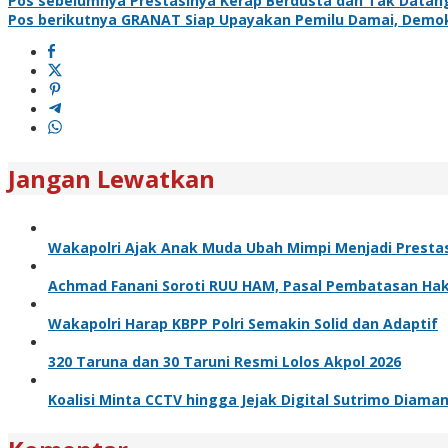
Pos sebelumnya
Prestasinya Kerap Berdusta dan Tak Datang
Pos berikutnya
GRANAT Siap Upayakan Pemilu Damai, Demok
Jangan Lewatkan
Wakapolri Ajak Anak Muda Ubah Mimpi Menjadi Prestas
Achmad Fanani Soroti RUU HAM, Pasal Pembatasan Hak 
Wakapolri Harap KBPP Polri Semakin Solid dan Adaptif
320 Taruna dan 30 Taruni Resmi Lolos Akpol 2026
Koalisi Minta CCTV hingga Jejak Digital Sutrimo Diama