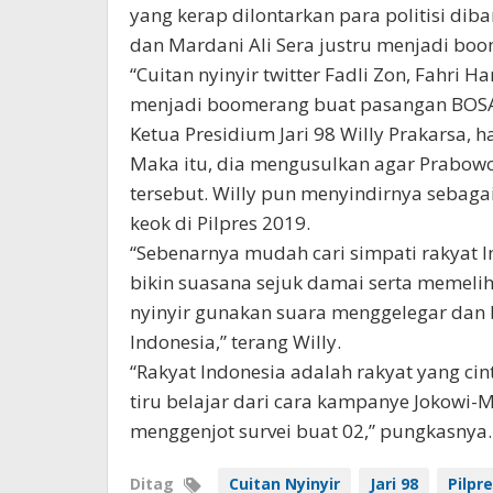
yang kerap dilontarkan para politisi dib
dan Mardani Ali Sera justru menjadi boo
“Cuitan nyinyir twitter Fadli Zon, Fahri 
menjadi boomerang buat pasangan BOSA
Ketua Presidium Jari 98 Willy Prakarsa, har
Maka itu, dia mengusulkan agar Prabowo
tersebut. Willy pun menyindirnya sebaga
keok di Pilpres 2019.
“Sebenarnya mudah cari simpati rakyat In
bikin suasana sejuk damai serta memeli
nyinyir gunakan suara menggelegar dan b
Indonesia,” terang Willy.
“Rakyat Indonesia adalah rakyat yang ci
tiru belajar dari cara kampanye Jokowi
menggenjot survei buat 02,” pungkasnya.
Ditag
Cuitan Nyinyir
Jari 98
Pilpr