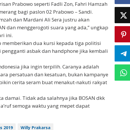
arisan Prabowo seperti Fadli Zon, Fahri Hamzah
merang bagi paslon 02 Prabowo – Sandi.
Hamzah dan Mardani Ali Sera justru akan
N dan menggerogoti suara yang ada,” ungkap
i ini.
 memberikan dua kursi kepada tiga politisi
i pengganti asbak dan handphone jika kembali
donesia jika ingin terpilih. Caranya adalah
hara persatuan dan kesatuan, bukan kampanye
ikin cerita seram buat menakut-nakuti rakyat
nta damai. Tidak ada salahnya jika BOSAN dkk
-Ma’ruf semoga waktu yang mepet dapat
es 2019
Willy Prakarsa