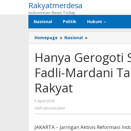
Rakyatmerdesa
Lewati
ke
Indonesian News Today
konten
Nasional
Politik
Hukum
Homepage
»
Nasional
»
Hanya
Gerogoti
Suara
Hanya Gerogoti S
02,
Cuitan
Fadli-Mardani T
Fahri-
Fadli-
Mardani
Rakyat
Tak
Mampu
Tarik
5 April 2019
oleh
Simpati
tarunacyber
oleh
tarunacyber
Rakyat
JAKARTA – Jaringan Aktivis Reformasi Indo