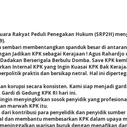
Suara Rakyat Peduli Penegakan Hukum (SRP2H) men
9).
an sembari membentangkan spanduk besar di antaran
ngan Jadikan KPK sebagai Kerajaan ! Agus Rahardjo 
ik Dadakan Berserigala Berbulu Domba. Save KPK kem
irkan Internal KPK yang Ingin Kuasai KPK Bak Keraja
politik praktis dan bersikap netral. Hal ini diperte
korupsi secara konsisten. Kami siap menjadi gar
Gardi di Gedung KPK RI hari ini.
gin menyingkirkan sosok penyidik yang profesional
kan marwah KPK itu.
 dari kontribusi para penyelidik dan penyidik sumb
al dan membantu membesarkan KPK dalam upaya mem
eninggalkan warisan buruk dengan menafikan dan m