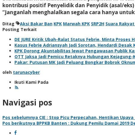
kontribusi positif Penyelidik dan Penyidik (asal/e
“Janganlah menghalalkan segala cara hanya untuk me
Ditag
Aksi Bakar Ban
KPK
Marwah KPK
SRP2H
Suara Rakyat
Posting Terkait
DE JURE Kritik Ubah-Ralat Status Febrie, Minta Proses 
Kasus Febrie Adriansyah Jadi Sorotan, Hendardi Desak 
KPK Dorong Akuntabilitas lewat Pengawasan Publik Kas
OTT Jaksa Jadi Pemicu Retaknya Hubungan Kejagung-
Pakar: Putusan MK Jadi Peluang Bongkar Bobrok Oknu
oleh
tarunacyber
Ikuti Kami Pada
Navigasi pos
Pos sebelumnya
CIE : Stop Picu Perpecahan, Hentikan Upay
Pos berikutnya
BPPKB Banten : Dukung Pemilu Damai 2019 D