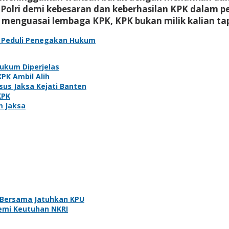
ks) Polri demi kebesaran dan keberhasilan KPK dalam 
nguasai lembaga KPK, KPK bukan milik kalian tapi mi
 Peduli Penegakan Hukum
Hukum Diperjelas
KPK Ambil Alih
us Jaksa Kejati Banten
KPK
m Jaksa
a Bersama Jatuhkan KPU
emi Keutuhan NKRI