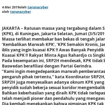
4 Mei 2019
oleh
tarunacyber
oleh
tarunacyber
JAKARTA – Ratusan massa yang tergabung dalam 
(KPK), di Kuningan, Jakarta Selatan, Jumat (3/5/201
Massa terlihat membakar ban bekas di tengah jal
‘Kembalikan Marwah KPK’, ‘KPK Semakin Kronis, Ja
iblis yang ingin kuasai KPK !! Awas Banyak Penyid
Kuasai KPK !! Rakyat Minta Agus Rahardjo cs Singk
Pada kesempatan ini, SRP2H mendesak, KPK tidak ber
Baswedan berafiliasi dengan Partai Gerindra.
“Kami ingin mengedepankan marwah pemberantasan 
pengaruh pihak tertentu,” kata Koordinator SRP2H, 
SRP2H juga menyesalkan adanya oknum KPK yang in
penyidik sudah bekerja sesuai koridor mengembali
Bahkan keberhasilan yang diraih KPK tidak terlepas
telah menjadi pioner dan pendahulu yang mengaw
Dia kembali menekankan bahwa pimpinan KPK tak m