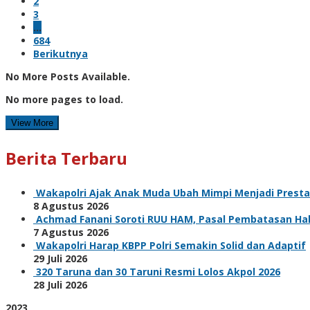
2
3
…
684
Berikutnya
No More Posts Available.
No more pages to load.
View More
Berita Terbaru
Wakapolri Ajak Anak Muda Ubah Mimpi Menjadi Prestas
8 Agustus 2026
Achmad Fanani Soroti RUU HAM, Pasal Pembatasan Hak 
7 Agustus 2026
Wakapolri Harap KBPP Polri Semakin Solid dan Adaptif
29 Juli 2026
320 Taruna dan 30 Taruni Resmi Lolos Akpol 2026
28 Juli 2026
2023