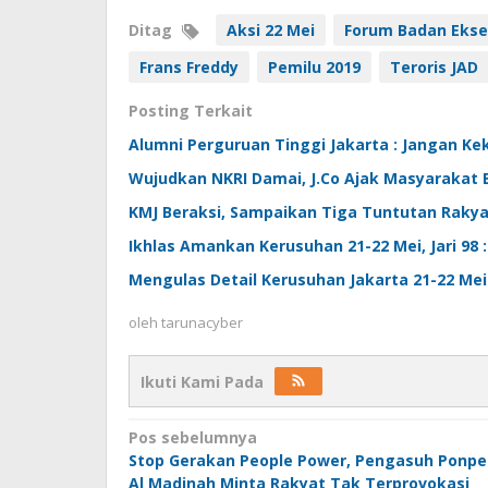
Ditag
Aksi 22 Mei
Forum Badan Ekse
Frans Freddy
Pemilu 2019
Teroris JAD
Posting Terkait
Alumni Perguruan Tinggi Jakarta : Jangan K
Wujudkan NKRI Damai, J.Co Ajak Masyarakat
KMJ Beraksi, Sampaikan Tiga Tuntutan Rakyat
Ikhlas Amankan Kerusuhan 21-22 Mei, Jari 98 
Mengulas Detail Kerusuhan Jakarta 21-22 Mei
oleh
tarunacyber
Ikuti Kami Pada
Navigasi
Pos sebelumnya
Stop Gerakan People Power, Pengasuh Ponpe
pos
Al Madinah Minta Rakyat Tak Terprovokasi