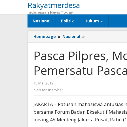
Rakyatmerdesa
Lewati
ke
Indonesian News Today
konten
Nasional
Politik
Hukum
Homepage
»
Nasional
»
Pasca
Pilpres,
Momen
Pasca Pilpres, 
Ramadan
Jadi
Pemersatu Pasca
Pemersatu
Pasca
Gelaran
15 Mei 2019
oleh
Pemilu
tarunacyber
oleh
tarunacyber
2019
JAKARTA – Ratusan mahasiswa antusias m
bersama Forum Badan Eksekutif Mahasi
Joeang 45 Menteng Jakarta Pusat, Rabu (1