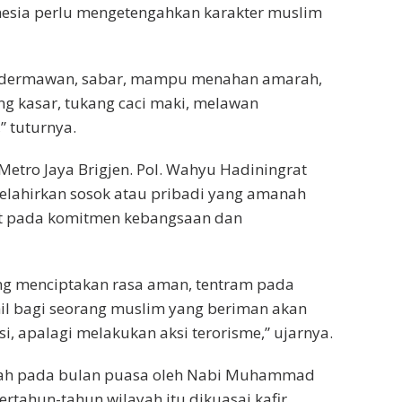
nesia perlu mengetengahkan karakter muslim
er dermawan, sabar, mampu menahan amarah,
 kasar, tukang caci maki, melawan
 tuturnya.
etro Jaya Brigjen. Pol. Wahyu Hadiningrat
lahirkan sosok atau pribadi yang amanah
nat pada komitmen kebangsaan dan
ng menciptakan rasa aman, tentram pada
hil bagi seorang muslim yang beriman akan
si, apalagi melakukan aksi terorisme,” ujarnya.
kah pada bulan puasa oleh Nabi Muhammad
rtahun-tahun wilayah itu dikuasai kafir