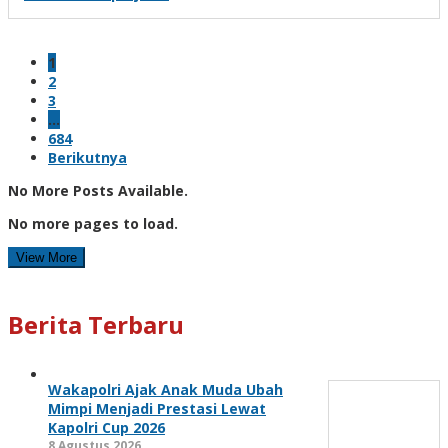
1
2
3
…
684
Berikutnya
No More Posts Available.
No more pages to load.
View More
Berita Terbaru
Wakapolri Ajak Anak Muda Ubah
Mimpi Menjadi Prestasi Lewat
Kapolri Cup 2026
8 Agustus 2026