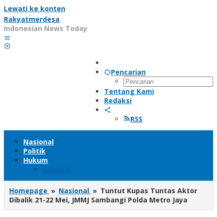
Lewati ke konten
Rakyatmerdesa
Indonesian News Today
Pencarian
Tentang Kami
Redaksi
RSS
Nasional
Politik
Hukum
Kriminal
Homepage
»
Nasional
»
Tuntut Kupas Tuntas Aktor
Dibalik 21-22 Mei, JMMJ Sambangi Polda Metro Jaya