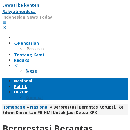
Lewati ke konten
Rakyatmerdesa
Indonesian News Today
Pencarian
Tentang Kami
Redaksi
RSS
Nasional
Politik
Hukum
Kriminal
Homepage
»
Nasional
»
Berprestasi Berantas Korupsi, Ike
Edwin Diusulkan PB HMI Untuk Jadi Ketua KPK
Berprestasi Berantas