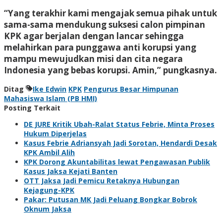
“Yang terakhir kami mengajak semua pihak untuk
sama-sama mendukung suksesi calon pimpinan
KPK agar berjalan dengan lancar sehingga
melahirkan para punggawa anti korupsi yang
mampu mewujudkan misi dan cita negara
Indonesia yang bebas korupsi. Amin,” pungkasnya.
Ditag
Ike Edwin
KPK
Pengurus Besar Himpunan
Mahasiswa Islam (PB HMI)
Posting Terkait
DE JURE Kritik Ubah-Ralat Status Febrie, Minta Proses
Hukum Diperjelas
Kasus Febrie Adriansyah Jadi Sorotan, Hendardi Desak
KPK Ambil Alih
KPK Dorong Akuntabilitas lewat Pengawasan Publik
Kasus Jaksa Kejati Banten
OTT Jaksa Jadi Pemicu Retaknya Hubungan
Kejagung-KPK
Pakar: Putusan MK Jadi Peluang Bongkar Bobrok
Oknum Jaksa