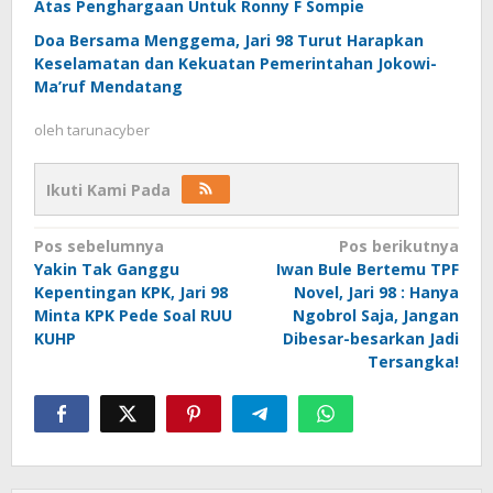
Atas Penghargaan Untuk Ronny F Sompie
Doa Bersama Menggema, Jari 98 Turut Harapkan
Keselamatan dan Kekuatan Pemerintahan Jokowi-
Ma’ruf Mendatang
oleh
tarunacyber
Ikuti Kami Pada
Navigasi
Pos sebelumnya
Pos berikutnya
Yakin Tak Ganggu
Iwan Bule Bertemu TPF
pos
Kepentingan KPK, Jari 98
Novel, Jari 98 : Hanya
Minta KPK Pede Soal RUU
Ngobrol Saja, Jangan
KUHP
Dibesar-besarkan Jadi
Tersangka!