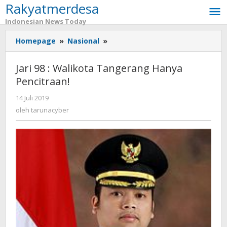
Rakyatmerdesa
Lewati
ke
Indonesian News Today
konten
Homepage
»
Nasional
»
Jari
98
:
Jari 98 : Walikota Tangerang Hanya
Walikota
Pencitraan!
Tangerang
Hanya
14 Juli 2019
oleh
Pencitraan!
tarunacyber
oleh
tarunacyber