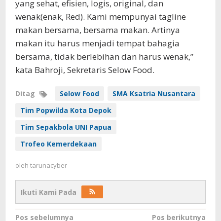
yang sehat, efisien, logis, original, dan
wenak(enak, Red). Kami mempunyai tagline
makan bersama, bersama makan. Artinya
makan itu harus menjadi tempat bahagia
bersama, tidak berlebihan dan harus wenak,”
kata Bahroji, Sekretaris Selow Food.
Ditag
Selow Food
SMA Ksatria Nusantara
Tim Popwilda Kota Depok
Tim Sepakbola UNI Papua
Trofeo Kemerdekaan
oleh
tarunacyber
Ikuti Kami Pada
Navigasi
Pos sebelumnya
Pos berikutnya