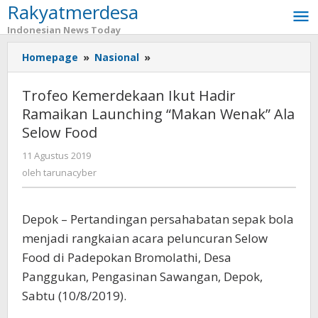
Rakyatmerdesa
Lewati
ke
Indonesian News Today
konten
Homepage
»
Nasional
»
Trofeo
Kemerdekaan
Ikut
Trofeo Kemerdekaan Ikut Hadir
Hadir
Ramaikan Launching “Makan Wenak” Ala
Ramaikan
Selow Food
Launching
"Makan
11 Agustus 2019
oleh
Wenak"
tarunacyber
oleh
tarunacyber
Ala
Selow
Food
Depok – Pertandingan persahabatan sepak bola
menjadi rangkaian acara peluncuran Selow
Food di Padepokan Bromolathi, Desa
Panggukan, Pengasinan Sawangan, Depok,
Sabtu (10/8/2019).