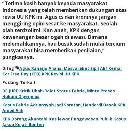
“Terima kasih banyak kepada masyarakat
Indonesia yang telah memberikan dukungan atas
revisi UU KPK ini. Agus cs dan kroninya jangan
menggiring opini sesat ke masyarakat. Seolah-
olah terdzolimi. Kan aneh, KPK dengan
kewenangan besar ogah di awasi. Dimana
melemahkannya, bau busuk sudah mulai tercium
masyarakat bisa memberikan penilaian,”
pungkasnya.
Ditag
Agus Raharjo
Aliansi Masyarakat Sipil
Alif Kemal
Car Free Day (CFD)
KPK
Revisi UU KPK
Posting Terkait
DE JURE Kritik Ubah-Ralat Status Febrie, Minta Proses
Hukum Diperjelas
Kasus Febrie Adriansyah Jadi Sorotan, Hendardi Desak KPK
Ambil Alih
KPK Dorong Akuntabilitas lewat Pengawasan Publik Kasus
Jaksa Kejati Banten