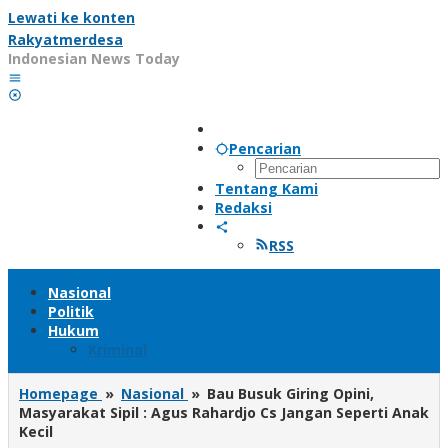
Lewati ke konten
Rakyatmerdesa
Indonesian News Today
Pencarian
Tentang Kami
Redaksi
RSS
Nasional
Politik
Hukum
Kriminal
Homepage
»
Nasional
»
Bau Busuk Giring Opini,
Masyarakat Sipil : Agus Rahardjo Cs Jangan Seperti Anak
Kecil