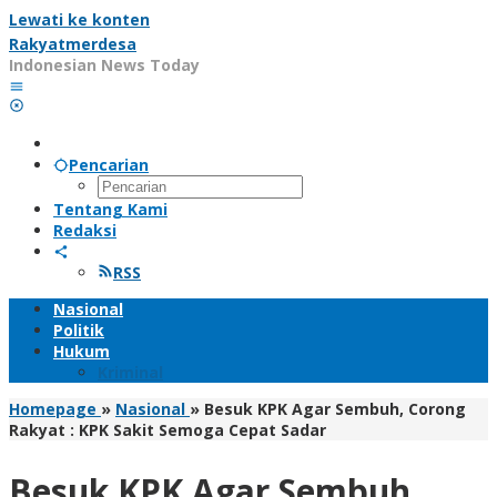
Lewati ke konten
Rakyatmerdesa
Indonesian News Today
Pencarian
Tentang Kami
Redaksi
RSS
Nasional
Politik
Hukum
Kriminal
Homepage
»
Nasional
»
Besuk KPK Agar Sembuh, Corong
Rakyat : KPK Sakit Semoga Cepat Sadar
Besuk KPK Agar Sembuh,