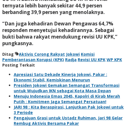
ternyata lebih banyak sekitar 44,9 persen
berbanding 39,9 persen yang menolaknya.
“Dan juga kehadiran Dewan Pengawas 64,7%
responden menyetujui kehadirannya. Sebagai
bukti bahwa rakyat mendukung revisi UU KPK,”
pungkasnya.
Ditag
Aktivis Corong Rakyat
Jokowi
Komisi
Pemberantasan Korupsi (KPK)
Radja
Revisi UU KPK
WP KPK
Posting Terkait
Apresiasi Satu Dekade Kinerja Jokowi, Pakar :
Ekonomi Stabil, Kemiskinan Menurun
Presiden Jokowi Gemakan Semangat Transformasi
untuk Wujudkan IKN sebagai Kota Masa Depan
Menuju Indonesia Emas 2045, Kapolri di Kirab Merah
Putih : Komitmen Jaga Semangat Persatuan!
JARI 98 : Kita Beraspirasi, Lanjutkan Pak Jokowi untuk
3 Periode
Pengajuan Grasi untuk Ustadz Ruhiman, Jari 98 Gelar
Rembug Aktivis Bersama Pakar