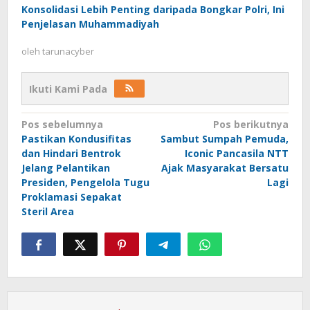
Konsolidasi Lebih Penting daripada Bongkar Polri, Ini
Penjelasan Muhammadiyah
oleh
tarunacyber
Ikuti Kami Pada
Navigasi
Pos sebelumnya
Pos berikutnya
Pastikan Kondusifitas
Sambut Sumpah Pemuda,
pos
dan Hindari Bentrok
Iconic Pancasila NTT
Jelang Pelantikan
Ajak Masyarakat Bersatu
Presiden, Pengelola Tugu
Lagi
Proklamasi Sepakat
Steril Area