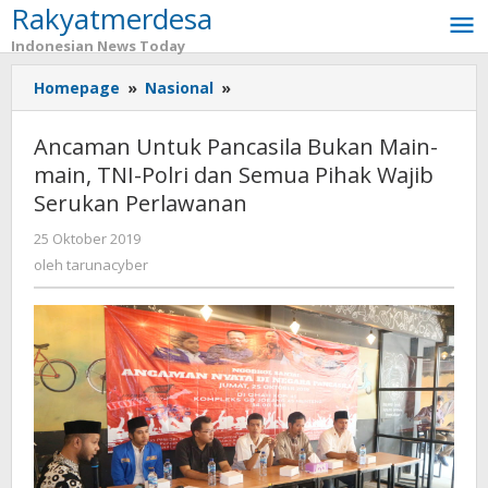
Rakyatmerdesa
Lewati
ke
Indonesian News Today
konten
Homepage
»
Nasional
»
Ancaman
Untuk
Pancasila
Ancaman Untuk Pancasila Bukan Main-
Bukan
main, TNI-Polri dan Semua Pihak Wajib
Main-
Serukan Perlawanan
main,
TNI-
25 Oktober 2019
oleh
Polri
tarunacyber
oleh
tarunacyber
dan
Semua
Pihak
Wajib
Serukan
Perlawanan