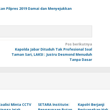
n Pilpres 2019 Damai dan Menyejukkan
Pos berikutnya
Kapolda Jabar Dituduh Tak Profesional Soal
Taman Sari, LAKSI : Justru Desmond Menuduh
Tanpa Dasar
Koalisi Minta CCTV
SETARA Institute:
Kapolri Berjanji
hingga Jejak
Penggunaan Rutan
Perjuangkan Hak