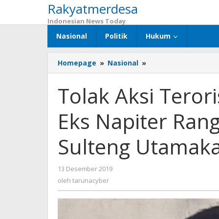
Rakyatmerdesa
Lewati
ke
Indonesian News Today
konten
Nasional
Politik
Hukum
Homepage
»
Nasional
»
Tolak
Aksi
Terorisme
Tolak Aksi Teror
di
Nataru
Eks Napiter Ran
2020
,
Eks
Sulteng Utamaka
Napiter
Rangkul
Masyarakat
13 Desember 2019
oleh
Sulteng
tarunacyber
oleh
tarunacyber
Utamakan
Jaga
Kondusifitas