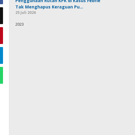
Penggunaan Rutan KPK di Kasus Febrie
Tak Menghapus Keraguan Pu…
25 Juli 2026
2023