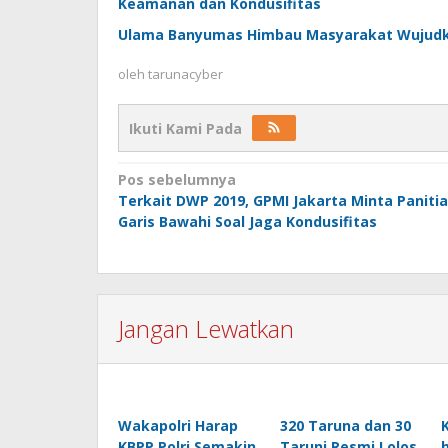
Keamanan dan Kondusifitas
Ulama Banyumas Himbau Masyarakat Wujudka
oleh
tarunacyber
Ikuti Kami Pada
Navigasi
Pos sebelumnya
Terkait DWP 2019, GPMI Jakarta Minta Panitia
pos
Garis Bawahi Soal Jaga Kondusifitas
Jangan Lewatkan
Wakapolri Harap
320 Taruna dan 30
KBPP Polri Semakin
Taruni Resmi Lolos