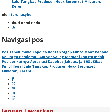
Lalu Tangkap Produsen Hoax Beromzet Milyaran,
Keren!
oleh
tarunacyber
Ikuti Kami Pada
Navigasi pos
Pos sebelumnya
Kapolda Banten Sigap Minta Maaf kepada
Keluarga Pendemo, JARI 98 : Saling Memaafkan Itu Indah
Pos berikutnya
Apresiasi Kapolres Jakpus, Jari 98 : Sikat
Pinjol Ilegal Lalu Tangkap Produsen Hoax Beromzet
Milyaran, Keren!
Jangan Lewatkan