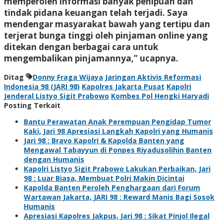
memperoleh informasi banyak penipuan dan
tindak pidana keuangan telah terjadi. Saya
mendengar masyarakat bawah yang tertipu dan
terjerat bunga tinggi oleh pinjaman online yang
ditekan dengan berbagai cara untuk
mengembalikan pinjamannya,” ucapnya.
Ditag
Donny Fraga Wijaya
Jaringan Aktivis Reformasi
Indonesia 98 (JARI 98)
Kapolres Jakarta Pusat
Kapolri
Jenderal Listyo Sigit Prabowo
Kombes Pol Hengki Haryadi
Posting Terkait
Bantu Perawatan Anak Perempuan Pengidap Tumor
Kaki, Jari 98 Apresiasi Langkah Kapolri yang Humanis
Jari 98 : Bravo Kapolri & Kapolda Banten yang
Mengawal Tabayyun di Ponpes Riyadusolihin Banten
dengan Humanis
Kapolri Listyo Sigit Prabowo Lakukan Perbaikan, Jari
98 : Luar Biasa, Membuat Polri Makin Dicintai
Kapolda Banten Peroleh Penghargaan dari Forum
Wartawan Jakarta, JARI 98 : Reward Manis Bagi Sosok
Humanis
Apresiasi Kapolres Jakpus, Jari 98 : Sikat Pinjol Ilegal