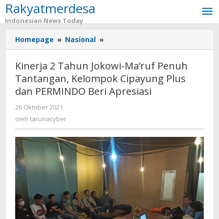
Rakyatmerdesa
Lewati
ke
Indonesian News Today
konten
Homepage
»
Nasional
»
Kinerja
2
Tahun
Kinerja 2 Tahun Jokowi-Ma’ruf Penuh
Jokowi-
Tantangan, Kelompok Cipayung Plus
Ma'ruf
dan PERMINDO Beri Apresiasi
Penuh
Tantangan,
26 Oktober 2021
oleh
Kelompok
tarunacyber
oleh
tarunacyber
Cipayung
Plus
dan
PERMINDO
Beri
Apresiasi