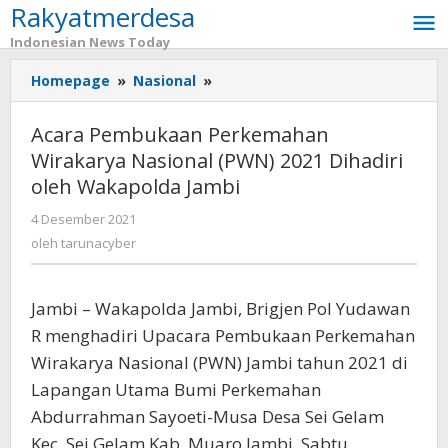
Rakyatmerdesa
Lewati
ke
Indonesian News Today
konten
Homepage
»
Nasional
»
Acara
Pembukaan
Perkemahan
Acara Pembukaan Perkemahan
Wirakarya
Wirakarya Nasional (PWN) 2021 Dihadiri
Nasional
oleh Wakapolda Jambi
(PWN)
2021
4 Desember 2021
oleh
Dihadiri
tarunacyber
oleh
tarunacyber
oleh
Wakapolda
Jambi
Jambi – Wakapolda Jambi, Brigjen Pol Yudawan
R menghadiri Upacara Pembukaan Perkemahan
Wirakarya Nasional (PWN) Jambi tahun 2021 di
Lapangan Utama Bumi Perkemahan
Abdurrahman Sayoeti-Musa Desa Sei Gelam
Kec. Sei Gelam Kab. Muaro Jambi, Sabtu