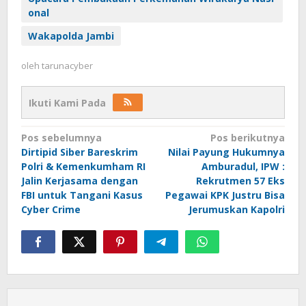
onal
Wakapolda Jambi
oleh
tarunacyber
Ikuti Kami Pada
Navigasi
Pos sebelumnya
Pos berikutnya
Dirtipid Siber Bareskrim
Nilai Payung Hukumnya
pos
Polri & Kemenkumham RI
Amburadul, IPW :
Jalin Kerjasama dengan
Rekrutmen 57 Eks
FBI untuk Tangani Kasus
Pegawai KPK Justru Bisa
Cyber Crime
Jerumuskan Kapolri