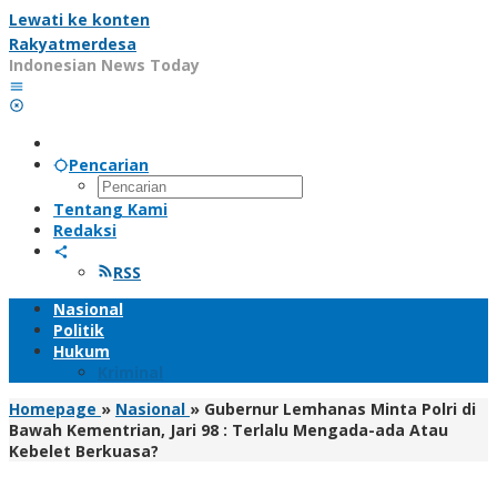
Lewati ke konten
Rakyatmerdesa
Indonesian News Today
Pencarian
Tentang Kami
Redaksi
RSS
Nasional
Politik
Hukum
Kriminal
Homepage
»
Nasional
»
Gubernur Lemhanas Minta Polri di
Bawah Kementrian, Jari 98 : Terlalu Mengada-ada Atau
Kebelet Berkuasa?