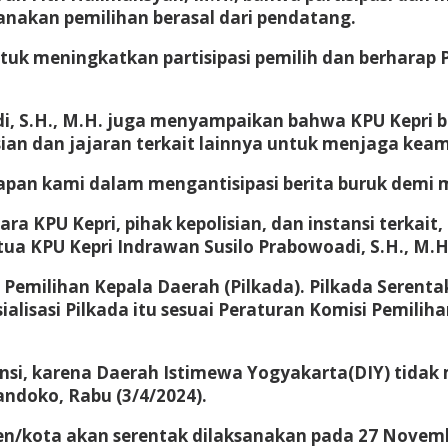
sanakan pemilihan berasal dari pendatang.
k meningkatkan partisipasi pemilih dan berharap P
i, S.H., M.H. juga menyampaikan bahwa KPU Kepri be
sian dan jajaran terkait lainnya untuk menjaga kea
iapan kami dalam mengantisipasi berita buruk demi
ara KPU Kepri, pihak kepolisian, dan instansi terka
tua KPU Kepri Indrawan Susilo Prabowoadi, S.H., M.H
 Pemilihan Kepala Daerah (Pilkada). Pilkada Serenta
sialisasi Pilkada itu sesuai Peraturan Komisi Pemi
vinsi, karena Daerah Istimewa Yogyakarta(DIY) tidak
andoko, Rabu (3/4/2024).
ten/kota akan serentak dilaksanakan pada 27 Novemb