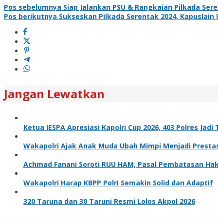
Pos sebelumnya
Siap Jalankan PSU & Rangkaian Pilkada Ser
Pos berikutnya
Sukseskan Pilkada Serentak 2024, Kapuslain 
Jangan Lewatkan
Ketua IESPA Apresiasi Kapolri Cup 2026, 403 Polres Jad
Wakapolri Ajak Anak Muda Ubah Mimpi Menjadi Prestas
Achmad Fanani Soroti RUU HAM, Pasal Pembatasan Hak 
Wakapolri Harap KBPP Polri Semakin Solid dan Adaptif
320 Taruna dan 30 Taruni Resmi Lolos Akpol 2026