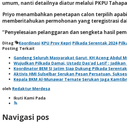
umum, nanti detailnya diatur melalui PKPU Tahapa
Priyo menambahkan penetapan calon terpilih apabila
memberitahukan permohonan yang teregistrasi dala
“Penyelesaian pelanggaran dan sengketa hasil pe
Ditag
Koordinasi
KPU Prov Kepri
Pilkada Serentak 2024
Pil
Posting Terkait
Gandeng Seluruh Masyarakat Garut, KH Aceng Abdul Mu
Wujudkan Pilkada Damai, Ustadz Das’ad Latif : Jadika
Koordinator BEM SI Jatim Siap Dukung Pilkada Serenta
Aktivis HMI Sulselbar Serukan Pesan Persatuan, Sukses
Kepala BKM Al-Munawar Ternate Serukan Jaga Kamtibm
oleh
Redaktur Merdesa
Ikuti Kami Pada
Navigasi pos