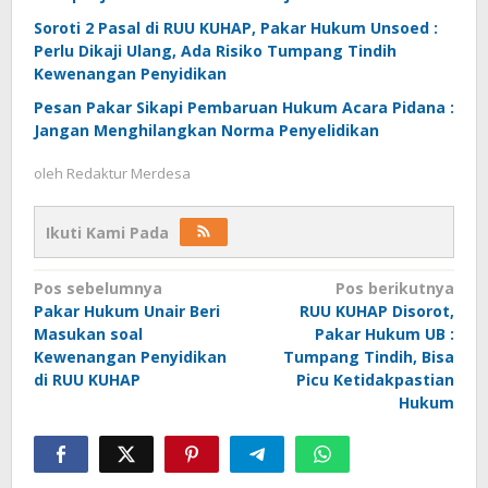
Soroti 2 Pasal di RUU KUHAP, Pakar Hukum Unsoed :
Perlu Dikaji Ulang, Ada Risiko Tumpang Tindih
Kewenangan Penyidikan
Pesan Pakar Sikapi Pembaruan Hukum Acara Pidana :
Jangan Menghilangkan Norma Penyelidikan
oleh
Redaktur Merdesa
Ikuti Kami Pada
Navigasi
Pos sebelumnya
Pos berikutnya
Pakar Hukum Unair Beri
RUU KUHAP Disorot,
pos
Masukan soal
Pakar Hukum UB :
Kewenangan Penyidikan
Tumpang Tindih, Bisa
di RUU KUHAP
Picu Ketidakpastian
Hukum