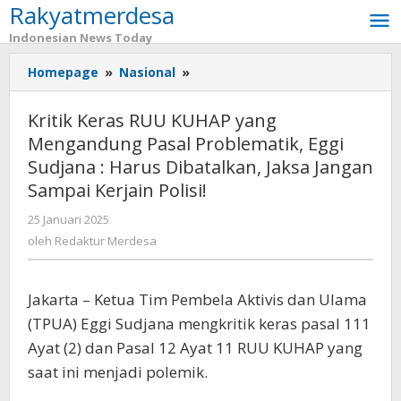
Rakyatmerdesa
Lewati
ke
Indonesian News Today
konten
Homepage
»
Nasional
»
Kritik
Keras
RUU
Kritik Keras RUU KUHAP yang
KUHAP
Mengandung Pasal Problematik, Eggi
yang
Sudjana : Harus Dibatalkan, Jaksa Jangan
Mengandung
Pasal
Sampai Kerjain Polisi!
Problematik,
25 Januari 2025
oleh
Eggi
Redaktur
oleh
Redaktur Merdesa
Sudjana
Merdesa
:
Harus
Jakarta – Ketua Tim Pembela Aktivis dan Ulama
Dibatalkan,
Jaksa
(TPUA) Eggi Sudjana mengkritik keras pasal 111
Jangan
Ayat (2) dan Pasal 12 Ayat 11 RUU KUHAP yang
Sampai
saat ini menjadi polemik.
Kerjain
Polisi!