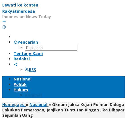
Lewati ke konten
Rakyatmerdesa
Indonesian News Today
Pencarian
Tentang Kami
Redaksi
RSS
Nasional
Politik
Hukum
Kriminal
Homepage
»
Nasional
»
Oknum Jaksa Kejari Polman Diduga
Lakukan Pemerasan, Janjikan Tuntutan Ringan Jika Dibayar
Sejumlah Uang