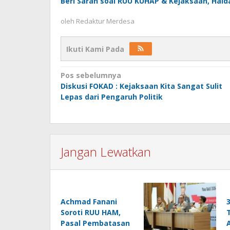
Beri Saran soal RUU KUHAP & Kejaksaan, Haid
oleh
Redaktur Merdesa
Ikuti Kami Pada
Navigasi
Pos sebelumnya
Diskusi FOKAD : Kejaksaan Kita Sangat Sulit
pos
Lepas dari Pengaruh Politik
Jangan Lewatkan
Achmad Fanani
Soroti RUU HAM,
Pasal Pembatasan