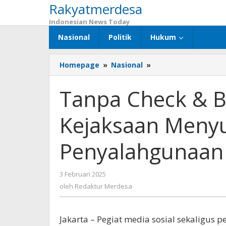
Rakyatmerdesa
Lewati
ke
Indonesian News Today
konten
Nasional
Politik
Hukum
Homepage
»
Nasional
»
Tanpa
Check
&
Tanpa Check & B
Balances
yang
Kejaksaan Meny
Jelas,
UU
Kejaksaan
Penyalahgunaan
Menyuburkan
Penyalahgunaan
Kekuasaan
3 Februari 2025
oleh
Redaktur
oleh
Redaktur Merdesa
Merdesa
Jakarta – Pegiat media sosial sekaligus p