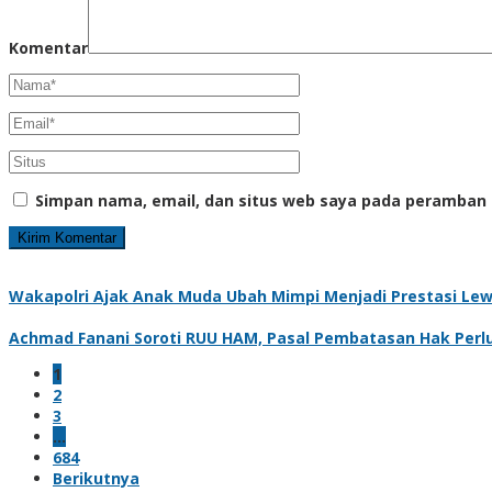
Komentar
Simpan nama, email, dan situs web saya pada peramban 
Wakapolri Ajak Anak Muda Ubah Mimpi Menjadi Prestasi Lewa
Achmad Fanani Soroti RUU HAM, Pasal Pembatasan Hak Perlu
1
2
3
…
684
Berikutnya