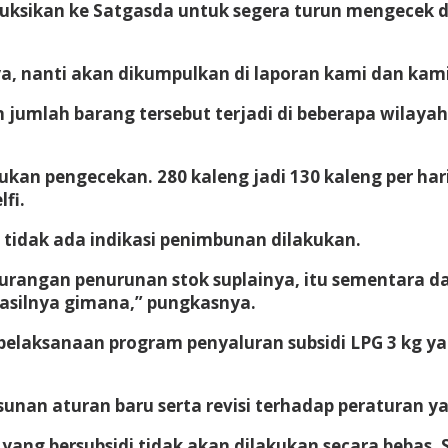
ruksikan ke Satgasda untuk segera turun mengecek da
a, nanti akan dikumpulkan di laporan kami dan kami
n jumlah barang tersebut terjadi di beberapa wilaya
ukan pengecekan. 280 kaleng jadi 130 kaleng per hari
fi.
tidak ada indikasi penimbunan dilakukan.
rangan penurunan stok suplainya, itu sementara dan
hasilnya gimana,” pungkasnya.
elaksanaan program penyaluran subsidi LPG 3 kg yan
nan aturan baru serta revisi terhadap peraturan ya
yang bersubsidi tidak akan dilakukan secara bebas. 