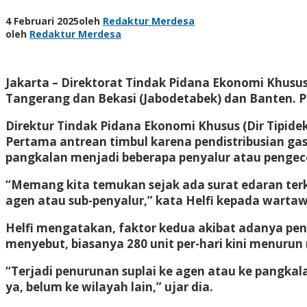
4 Februari 2025
oleh
Redaktur Merdesa
oleh
Redaktur Merdesa
Jakarta – Direktorat Tindak Pidana Ekonomi Khusus 
Tangerang dan Bekasi (Jabodetabek) dan Banten. P
Direktur Tindak Pidana Ekonomi Khusus (Dir Tipidek
Pertama antrean timbul karena pendistribusian gas e
pangkalan menjadi beberapa penyalur atau pengecer
“Memang kita temukan sejak ada surat edaran terka
agen atau sub-penyalur,” kata Helfi kepada wartawa
Helfi mengatakan, faktor kedua akibat adanya pengu
menyebut, biasanya 280 unit per-hari kini menurun 
“Terjadi penurunan suplai ke agen atau ke pangkalan 
ya, belum ke wilayah lain,” ujar dia.