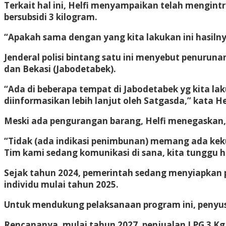
Terkait hal ini, Helfi menyampaikan telah mengint
bersubsidi 3 kilogram.
“Apakah sama dengan yang kita lakukan ini hasilny
Jenderal polisi bintang satu ini menyebut penuruna
dan Bekasi (Jabodetabek).
“Ada di beberapa tempat di Jabodetabek yg kita lak
diinformasikan lebih lanjut oleh Satgasda,” kata Hel
Meski ada pengurangan barang, Helfi menegaskan, 
“Tidak (ada indikasi penimbunan) memang ada keku
Tim kami sedang komunikasi di sana, kita tunggu 
Sejak tahun 2024, pemerintah sedang menyiapkan p
individu mulai tahun 2025.
Untuk mendukung pelaksanaan program ini, penyusu
Rencananya, mulai tahun 2027, penjualan LPG 3 Kg 