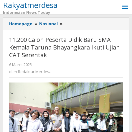
Rakyatmerdesa
Lewati
ke
Indonesian News Today
konten
Homepage
»
Nasional
»
11.200
Calon
Peserta
11.200 Calon Peserta Didik Baru SMA
Didik
Kemala Taruna Bhayangkara Ikuti Ujian
Baru
CAT Serentak
SMA
Kemala
6 Maret 2025
oleh
Taruna
Redaktur
oleh
Redaktur Merdesa
Bhayangkara
Merdesa
Ikuti
Ujian
CAT
Serentak