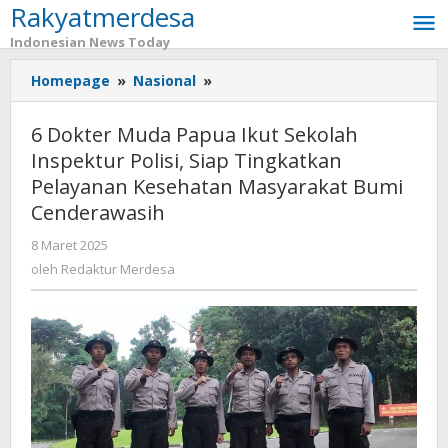
Rakyatmerdesa
Lewati
ke
Indonesian News Today
konten
Homepage
»
Nasional
»
6
Dokter
Muda
6 Dokter Muda Papua Ikut Sekolah
Papua
Inspektur Polisi, Siap Tingkatkan
Ikut
Pelayanan Kesehatan Masyarakat Bumi
Sekolah
Inspektur
Cenderawasih
Polisi,
8 Maret 2025
oleh
Siap
Redaktur
oleh
Redaktur Merdesa
Tingkatkan
Merdesa
Pelayanan
Kesehatan
Masyarakat
Bumi
Cenderawasih