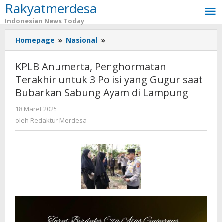
Rakyatmerdesa
Lewati
ke
Indonesian News Today
konten
Homepage
»
Nasional
»
KPLB
Anumerta,
Penghormatan
KPLB Anumerta, Penghormatan
Terakhir
Terakhir untuk 3 Polisi yang Gugur saat
untuk
Bubarkan Sabung Ayam di Lampung
3
Polisi
18 Maret 2025
oleh
yang
Redaktur
oleh
Redaktur Merdesa
Gugur
Merdesa
saat
Bubarkan
Sabung
Ayam
di
Lampung