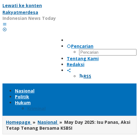
Lewati ke konten
Rakyatmerdesa
Indonesian News Today
Pencarian
Tentang Kami
Redaksi
RSS
Nasional
Politik
Hukum
Kriminal
Homepage
»
Nasional
»
May Day 2025: Isu Panas, Aksi
Tetap Tenang Bersama KSBSI