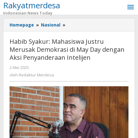
Rakyatmerdesa
Lewati
ke
Indonesian News Today
konten
Homepage
»
Nasional
»
Habib
Syakur:
Mahasiswa
Habib Syakur: Mahasiswa Justru
Justru
Merusak Demokrasi di May Day dengan
Merusak
Aksi Penyanderaan Intelijen
Demokrasi
di
2 Mei 2025
oleh
May
Redaktur
oleh
Redaktur Merdesa
Day
Merdesa
dengan
Aksi
Penyanderaan
Intelijen