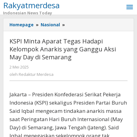
Rakyatmerdesa
Lewati
ke
Indonesian News Today
konten
Homepage
»
Nasional
»
KSPI
Minta
Aparat
KSPI Minta Aparat Tegas Hadapi
Tegas
Kelompok Anarkis yang Ganggu Aksi
Hadapi
May Day di Semarang
Kelompok
Anarkis
2 Mei 2025
oleh
yang
Redaktur
oleh
Redaktur Merdesa
Ganggu
Merdesa
Aksi
May
Jakarta – Presiden Konfederasi Serikat Pekerja
Day
di
Indonesia (KSPI) sekaligus Presiden Partai Buruh
Semarang
Said Iqbal mengecam tindakan anarkis massa
saat Peringatan Hari Buruh Internasional (May
Day) di Semarang, Jawa Tengah (Jateng). Said
Iqbal menegaskan sekelompok orang tak