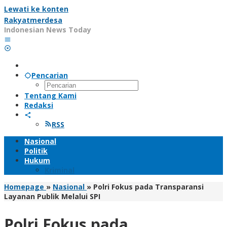
Lewati ke konten
Rakyatmerdesa
Indonesian News Today
Pencarian
Tentang Kami
Redaksi
RSS
Nasional
Politik
Hukum
Kriminal
Homepage
»
Nasional
»
Polri Fokus pada Transparansi
Layanan Publik Melalui SPI
Polri Fokus pada