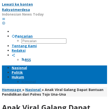
Lewati ke konten
Rakyatmerdesa
Indonesian News Today
Pencarian
Tentang Kami
Redaksi
RSS
Nasional
Politik
Hukum
Kriminal
Homepage
»
Nasional
»
Anak Viral Galang Dapat Bantuan
Pendidikan dari Polres Tojo Una-Una
Anak Viral Galang Dapat