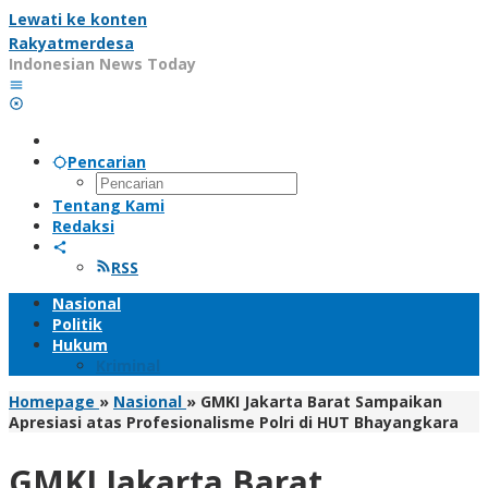
Lewati ke konten
Rakyatmerdesa
Indonesian News Today
Pencarian
Tentang Kami
Redaksi
RSS
Nasional
Politik
Hukum
Kriminal
Homepage
»
Nasional
»
GMKI Jakarta Barat Sampaikan
Apresiasi atas Profesionalisme Polri di HUT Bhayangkara
GMKI Jakarta Barat