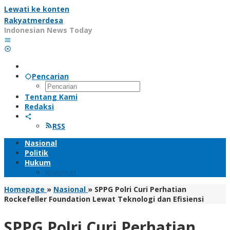
Lewati ke konten
Rakyatmerdesa
Indonesian News Today
Pencarian
Tentang Kami
Redaksi
RSS
Nasional
Politik
Hukum
Kriminal
Homepage
»
Nasional
»
SPPG Polri Curi Perhatian
Rockefeller Foundation Lewat Teknologi dan Efisiensi
SPPG Polri Curi Perhatian