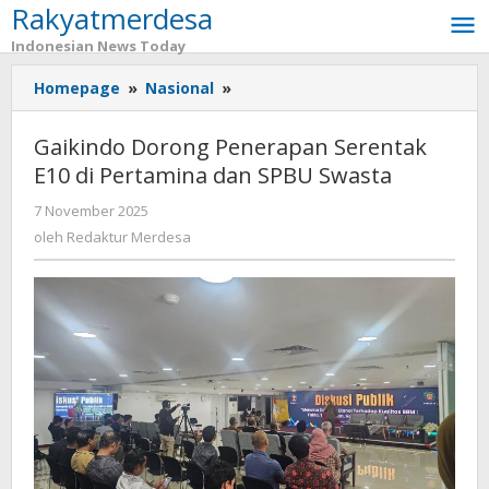
Rakyatmerdesa
Lewati
ke
Indonesian News Today
konten
Homepage
»
Nasional
»
Gaikindo
Dorong
Penerapan
Gaikindo Dorong Penerapan Serentak
Serentak
E10 di Pertamina dan SPBU Swasta
E10
di
7 November 2025
oleh
Pertamina
Redaktur
oleh
Redaktur Merdesa
dan
Merdesa
SPBU
Swasta