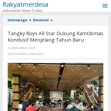
Rakyatmerdesa
Lewati
ke
Indonesian News Today
konten
Homepage
»
Nasional
»
Tangky
Boys
All
Tangky Boys All Star Dukung Kamtibmas
Star
Kondusif Menjelang Tahun Baru
Dukung
Kamtibmas
31 Desember 2025
oleh
Kondusif
Redaktur
oleh
Redaktur Merdesa
Menjelang
Merdesa
Tahun
Baru