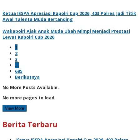
Ketua IESPA Apresiasi Kapolri Cup 2026, 403 Polres Jadi Titik
Awal Talenta Muda Bertanding
Wakapolri Ajak Anak Muda Ubah Mimpi Menjadi Prestasi
Lewat Kapolri Cup 2026
1
2
3
…
685
Berikutnya
No More Posts Available.
No more pages to load.
View More
Berita Terbaru
Ketua IESPA Apresiasi Kapolri Cup 2026, 403 Polres