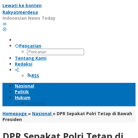
Lewati ke konten
Rakyatmerdesa
Indonesian News Today
Pencarian
Tentang Kami
Redaksi
RSS
Nasional
Politik
Hukum
Kriminal
Homepage
»
Nasional
»
DPR Sepakat Polri Tetap di Bawah
Presiden
DPR Sepakat Polri Tetap di