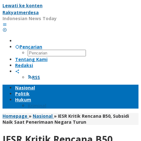
Lewati ke konten
Rakyatmerdesa
Indonesian News Today
Pencarian
Tentang Kami
Redaksi
RSS
Nasional
Politik
Hukum
Kriminal
Homepage
»
Nasional
»
IESR Kritik Rencana B50, Subsidi
Naik Saat Penerimaan Negara Turun
IESR Kritik Rencana B50,