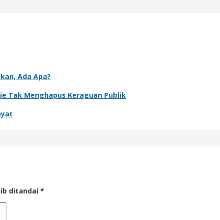
nkan, Ada Apa?
rie Tak Menghapus Keraguan Publik
ayat
ib ditandai
*