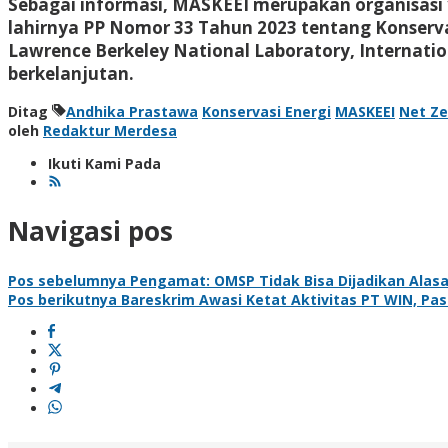
Sebagai informasi, MASKEEI merupakan organisasi y
lahirnya PP Nomor 33 Tahun 2023 tentang Konservas
Lawrence Berkeley National Laboratory, Internati
berkelanjutan.
Ditag
Andhika Prastawa
Konservasi Energi
MASKEEI
Net Ze
oleh
Redaktur Merdesa
Ikuti Kami Pada
Navigasi pos
Pos sebelumnya
Pengamat: OMSP Tidak Bisa Dijadikan Alasa
Pos berikutnya
Bareskrim Awasi Ketat Aktivitas PT WIN, Pa