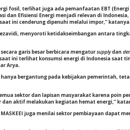
rgi fosil, terlihat juga ada pemanfaatan EBT (Energ
si dan Efisiensi Energi menjadi relevan di Indonesi
saat ini cenderung dipenuhi melalui impor,” katanya
 Rezavidi, menyoroti ketidakseimbangan antara tin
secara garis besar berbicara mengatur
supply
dan
de
at ini terlihat konsumsi energi di Indonesia saat 
ar Arya.
ak hanya bergantung pada kebijakan pemerintah, tet
 semua sektor dan lapisan masyarakat karena poin pent
 dan aktif melakukan kegiatan hemat energi,” kata
, MASKEEI juga menilai sektor pembiayaan dapat m