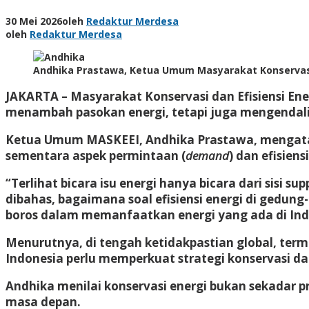
30 Mei 2026
oleh
Redaktur Merdesa
oleh
Redaktur Merdesa
Andhika Prastawa, Ketua Umum Masyarakat Konservasi d
JAKARTA –
Masyarakat Konservasi dan Efisiensi Ene
menambah pasokan energi, tetapi juga mengendali
Ketua Umum MASKEEI, Andhika Prastawa, mengatakan
sementara aspek permintaan (
demand
) dan efisien
“Terlihat bicara isu energi hanya bicara dari sisi s
dibahas, bagaimana soal efisiensi energi di gedung-
boros dalam memanfaatkan energi yang ada di Indo
Menurutnya, di tengah ketidakpastian global, term
Indonesia perlu memperkuat strategi konservasi d
Andhika menilai konservasi energi bukan sekadar 
masa depan.