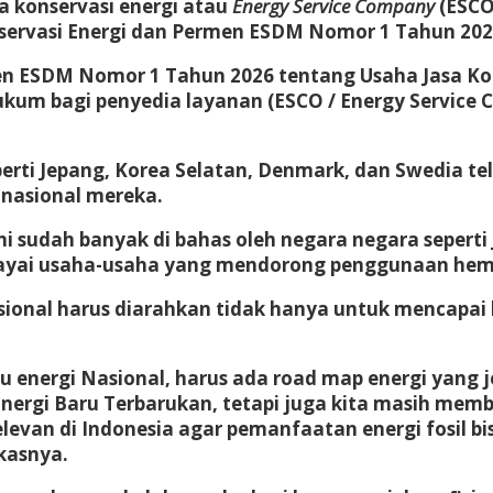
 konservasi energi atau
Energy Service Company
(ESCO
servasi Energi dan Permen ESDM Nomor 1 Tahun 2026
n ESDM Nomor 1 Tahun 2026 tentang Usaha Jasa Kon
hukum bagi penyedia layanan (ESCO / Energy Service
i Jepang, Korea Selatan, Denmark, dan Swedia tela
 nasional mereka.
i ini sudah banyak di bahas oleh negara negara seper
yai usaha-usaha yang mendorong penggunaan hemat
sional harus diarahkan tidak hanya untuk mencapai
u energi Nasional, harus ada road map energi yang j
ergi Baru Terbarukan, tetapi juga kita masih membut
elevan di Indonesia agar pemanfaatan energi fosil 
gkasnya.