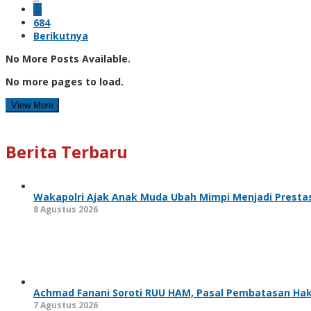
…
684
Berikutnya
No More Posts Available.
No more pages to load.
View More
Berita Terbaru
Wakapolri Ajak Anak Muda Ubah Mimpi Menjadi Prestas
8 Agustus 2026
Achmad Fanani Soroti RUU HAM, Pasal Pembatasan Hak 
7 Agustus 2026