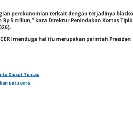
ian perekonomian terkait dengan terjadinya blackou
Rp 5 triliun,” kata Direktur Penindakan Kortas Tipi
026).
, CERI menduga hal itu merupakan perintah Preside
inta Diusut Tuntas
okan Batu Bara