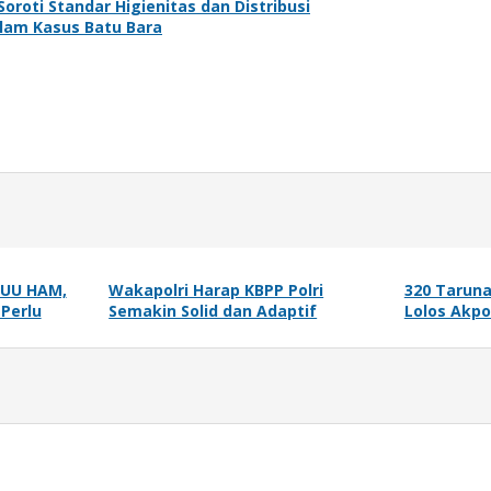
oroti Standar Higienitas dan Distribusi
lam Kasus Batu Bara
RUU HAM,
Wakapolri Harap KBPP Polri
320 Taruna
Perlu
Semakin Solid dan Adaptif
Lolos Akpo