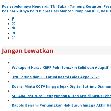
Pos sebelumnya
Hendardi: TNI Bukan Tameng Koruptor, Pres
Pos berikutnya
Polri Diapresiasi Mantan Pimpinan KPK, Kasu
Jangan Lewatkan
Wakapolri Harap KBPP Polri Semakin Solid dan Adaptif
320 Taruna dan 30 Taruni Resmi Lolos Akpol 2026
Koalisi Minta CCTV hingga Jejak Digital Sutrimo Diama
SETARA Institute: Penggunaan Rutan KPK di Kasus Feb
Kapolri Berjanji Perjuangkan Hak Buruh hingga Akhir H