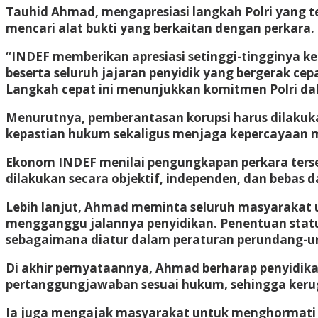
Tauhid Ahmad, mengapresiasi langkah Polri yang t
mencari alat bukti yang berkaitan dengan perkara.
“INDEF memberikan apresiasi setinggi-tingginya kepa
beserta seluruh jajaran penyidik yang bergerak c
Langkah cepat ini menunjukkan komitmen Polri da
Menurutnya, pemberantasan korupsi harus dilakuka
kepastian hukum sekaligus menjaga kepercayaan m
Ekonom INDEF menilai pengungkapan perkara ters
dilakukan secara objektif, independen, dan bebas da
Lebih lanjut, Ahmad meminta seluruh masyarakat 
mengganggu jalannya penyidikan. Penentuan stat
sebagaimana diatur dalam peraturan perundang-
Di akhir pernyataannya, Ahmad berharap penyidika
pertanggungjawaban sesuai hukum, sehingga kerug
Ia juga mengajak masyarakat untuk menghormati 