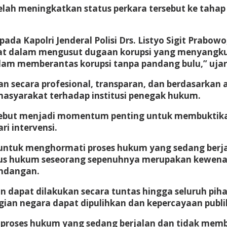
elah meningkatkan status perkara tersebut ke taha
da Kapolri Jenderal Polisi Drs. Listyo Sigit Prabowo,
epat dalam mengusut dugaan korupsi yang menyangk
lam memberantas korupsi tanpa pandang bulu,” uja
n secara profesional, transparan, dan berdasarkan
asyarakat terhadap institusi penegak hukum.
ebut menjadi momentum penting untuk membuktikan
ri intervensi.
untuk menghormati proses hukum yang sedang berja
us hukum seseorang sepenuhnya merupakan kewenan
undangan.
n dapat dilakukan secara tuntas hingga seluruh pih
ian negara dapat dipulihkan dan kepercayaan pub
proses hukum yang sedang berjalan dan tidak mem