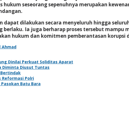
us hukum seseorang sepenuhnya merupakan kewenang
undangan.
an dapat dilakukan secara menyeluruh hingga seluru
berlaku. Ia juga berharap proses tersebut mampu 
akan hukum dan komitmen pemberantasan korupsi di
d Ahmad
ng Dinilai Perkuat Soliditas Aparat
a Diminta Diusut Tuntas
 Bertindak
 Reformasi Polri
i Pasokan Batu Bara