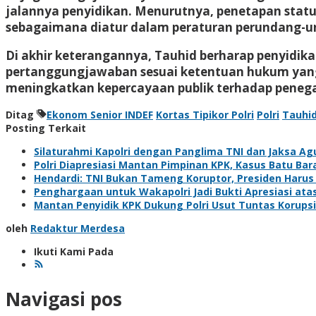
jalannya penyidikan. Menurutnya, penetapan stat
sebagaimana diatur dalam peraturan perundang-
Di akhir keterangannya, Tauhid berharap penyidik
pertanggungjawaban sesuai ketentuan hukum yang 
meningkatkan kepercayaan publik terhadap peneg
Ditag
Ekonom Senior INDEF
Kortas Tipikor Polri
Polri
Tauhi
Posting Terkait
Silaturahmi Kapolri dengan Panglima TNI dan Jaksa Agu
Polri Diapresiasi Mantan Pimpinan KPK, Kasus Batu Bar
Hendardi: TNI Bukan Tameng Koruptor, Presiden Harus
Penghargaan untuk Wakapolri Jadi Bukti Apresiasi atas
Mantan Penyidik KPK Dukung Polri Usut Tuntas Korups
oleh
Redaktur Merdesa
Ikuti Kami Pada
Navigasi pos