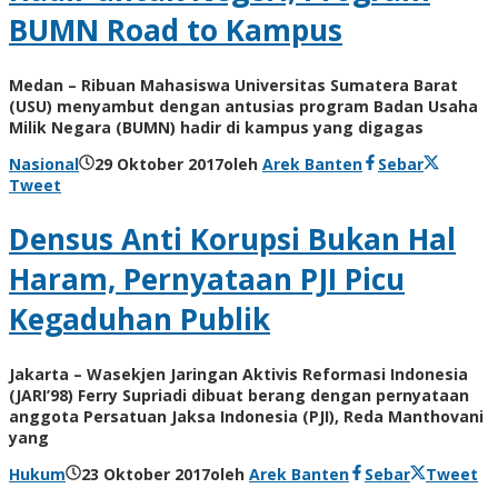
BUMN Road to Kampus
Medan – Ribuan Mahasiswa Universitas Sumatera Barat
(USU) menyambut dengan antusias program Badan Usaha
Milik Negara (BUMN) hadir di kampus yang digagas
Nasional
29 Oktober 2017
oleh
Arek Banten
Sebar
Tweet
Densus Anti Korupsi Bukan Hal
Haram, Pernyataan PJI Picu
Kegaduhan Publik
Jakarta – Wasekjen Jaringan Aktivis Reformasi Indonesia
(JARI’98) Ferry Supriadi dibuat berang dengan pernyataan
anggota Persatuan Jaksa Indonesia (PJI), Reda Manthovani
yang
Hukum
23 Oktober 2017
oleh
Arek Banten
Sebar
Tweet