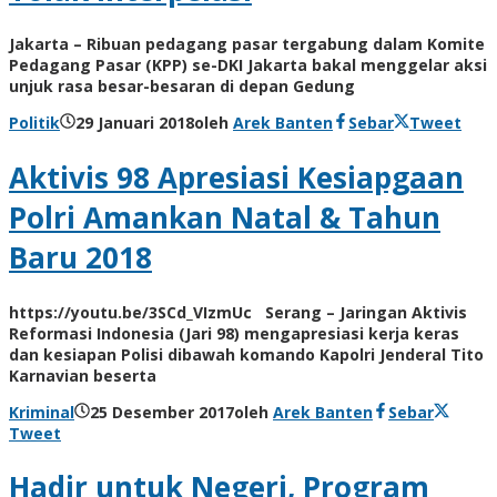
Jakarta – Ribuan pedagang pasar tergabung dalam Komite
Pedagang Pasar (KPP) se-DKI Jakarta bakal menggelar aksi
unjuk rasa besar-besaran di depan Gedung
Politik
29 Januari 2018
oleh
Arek Banten
Sebar
Tweet
Aktivis 98 Apresiasi Kesiapgaan
Polri Amankan Natal & Tahun
Baru 2018
https://youtu.be/3SCd_VIzmUc Serang – Jaringan Aktivis
Reformasi Indonesia (Jari 98) mengapresiasi kerja keras
dan kesiapan Polisi dibawah komando Kapolri Jenderal Tito
Karnavian beserta
Kriminal
25 Desember 2017
oleh
Arek Banten
Sebar
Tweet
Hadir untuk Negeri, Program