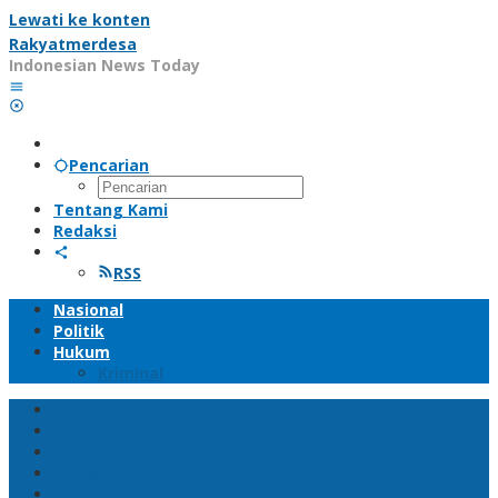
Lewati ke konten
Rakyatmerdesa
Indonesian News Today
Pencarian
Tentang Kami
Redaksi
RSS
Nasional
Politik
Hukum
Kriminal
Polri
KPK
Novel Baswedan
Jari 98
Kapolri