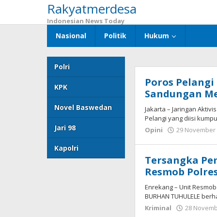
Rakyatmerdesa
Lewati
ke
Indonesian News Today
konten
Nasional
Politik
Hukum
Polri
Poros Pelangi 
Rakyatmerd
KPK
Sandungan Me
Novel Baswedan
Jakarta – Jaringan Aktiv
Pelangi yang diisi kump
Jari 98
Opini
29 November
Kapolri
Tersangka Pe
Resmob Polre
Enrekang – Unit Resmob
BURHAN TUHULELE berh
Kriminal
28 Novemb