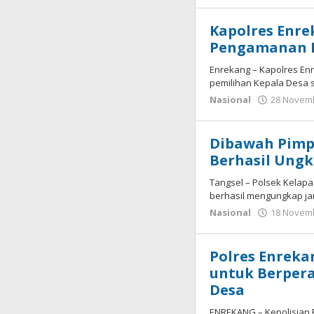
Kapolres Enre
Pengamanan Pi
Enrekang – Kapolres En
pemilihan Kepala Desa 
Nasional
28 Novem
Dibawah Pimp
Berhasil Ungk
Tangsel – Polsek Kelap
berhasil mengungkap ja
Nasional
18 Novem
Polres Enrek
untuk Berper
Desa
ENREKANG – Kepolisian 