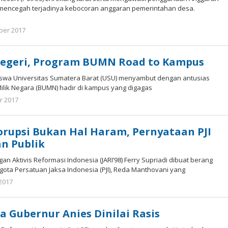
mencegah terjadinya kebocoran anggaran pemerintahan desa.
ber 2017
oleh
tarunacyber
Negeri, Program BUMN Road to Kampus
swa Universitas Sumatera Barat (USU) menyambut dengan antusias
lik Negara (BUMN) hadir di kampus yang digagas
r 2017
oleh
Arek
Banten
orupsi Bukan Hal Haram, Pernyataan PJI
n Publik
gan Aktivis Reformasi Indonesia (JARI’98) Ferry Supriadi dibuat berang
ota Persatuan Jaksa Indonesia (PJI), Reda Manthovani yang
2017
oleh
Arek
Banten
a Gubernur Anies Dinilai Rasis