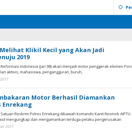
Pe
Melihat Klikil Kecil yang Akan Jadi
esa
nuju 2019
is Reformasi Indonesia (Jari 98) akan menjadi motor penggerak elemen Por
ulan aktivis, mahasiswa, pengangguran, buruh,
 2017
oleh
tarunacyber
mbakaran Motor Berhasil Diamankan
s Enrekang
 Satuan Reskrim Polres Enrekang dibawah komando Kanit Resmob AIPTU
asil mengungkap dan mengamankan terduga pelaku pengerusakan
er 2017
oleh