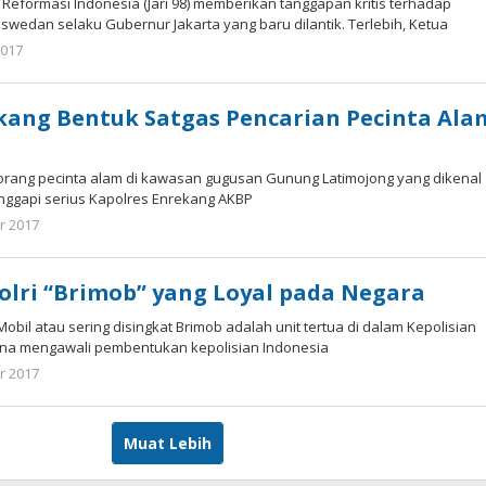
is Reformasi Indonesia (Jari 98) memberikan tanggapan kritis terhadap
swedan selaku Gubernur Jakarta yang baru dilantik. Terlebih, Ketua
2017
oleh
Arek
Banten
kang Bentuk Satgas Pencarian Pecinta Ala
 orang pecinta alam di kawasan gugusan Gunung Latimojong yang dikenal
anggapi serius Kapolres Enrekang AKBP
r 2017
oleh
Arek
Banten
Polri “Brimob” yang Loyal pada Negara
Mobil atau sering disingkat Brimob adalah unit tertua di dalam Kepolisian
ena mengawali pembentukan kepolisian Indonesia
r 2017
oleh
Arek
Banten
Muat Lebih