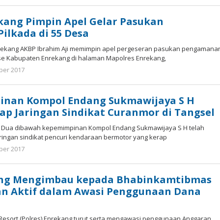
tarunacyber
kang Pimpin Apel Gelar Pasukan
lkada di 55 Desa
rekang AKBP Ibrahim Aji memimpin apel pergeseran pasukan pengamana
se Kabupaten Enrekang di halaman Mapolres Enrekang,
ber 2017
oleh
tarunacyber
inan Kompol Endang Sukmawijaya S H
ap Jaringan Sindikat Curanmor di Tangsel
a Dua dibawah kepemimpinan Kompol Endang Sukmawijaya S H telah
ringan sindikat pencuri kendaraan bermotor yang kerap
ber 2017
oleh
tarunacyber
ang Mengimbau kepada Bhabinkamtibmas
an Aktif dalam Awasi Penggunaan Dana
Resort (Polres) Enrekang turut serta mengawasi penggunaan Anggaran