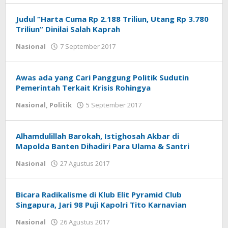
Banten
Judul “Harta Cuma Rp 2.188 Triliun, Utang Rp 3.780
Triliun” Dinilai Salah Kaprah
Nasional
7 September 2017
oleh
Arek
Banten
Awas ada yang Cari Panggung Politik Sudutin
Pemerintah Terkait Krisis Rohingya
Nasional
,
Politik
5 September 2017
oleh
tarunacyber
Alhamdulillah Barokah, Istighosah Akbar di
Mapolda Banten Dihadiri Para Ulama & Santri
Nasional
27 Agustus 2017
oleh
Arek
Banten
Bicara Radikalisme di Klub Elit Pyramid Club
Singapura, Jari 98 Puji Kapolri Tito Karnavian
Nasional
26 Agustus 2017
oleh