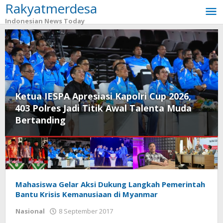
Rakyatmerdesa
Lewati
ke
Indonesian News Today
konten
Ketua IESPA Apresiasi Kapolri Cup 2026,
403 Polres Jadi Titik Awal Talenta Muda
Bertanding
Rakyatmerdesa
Mahasiswa Gelar Aksi Dukung Langkah Pemerintah
Bantu Krisis Kemanusiaan di Myanmar
Nasional
8 September 2017
oleh
Arek