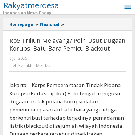
Rakyatmerdesa
Lewati
ke
Indonesian News Today
konten
Homepage
»
Nasional
»
Rp5
Triliun
Melayang?
Rp5 Triliun Melayang? Polri Usut Dugaan
Polri
Korupsi Batu Bara Pemicu Blackout
Usut
Dugaan
6 Juli 2026
oleh
Korupsi
Redaktur
oleh
Redaktur Merdesa
Batu
Merdesa
Bara
Pemicu
Jakarta – Korps Pemberantasan Tindak Pidana
Blackout
Korupsi (Kortas Tipikor) Polri tengah mengusut
dugaan tindak pidana korupsi dalam
pemenuhan pasokan batu bara yang diduga
berkontribusi terhadap terjadinya pemadaman
listrik (blackout) di sejumlah wilayah Indonesia.
Dugaan perkara tersebut diperkirakan